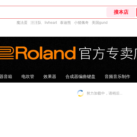
魔法蛋
汪汪队
livheart
泰迪熊
小猪佩奇
美国gund
器音箱
电吹管
效果器
合成器编曲键盘
音频音乐制作
努力加载中，请稍后...